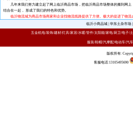
几年来我们努力建立起了网上临沂商品市场，把临沂商品市场整体的搬到网上，
结合在一起， 形成了我们的特色和优势。
临沂物流城为商品市场商家和企业找物流线路提供了方便。极大的促进了物流企
临沂小商品城
|
华东土杂市场
五金机电/装饰/建材/灯具/家居/水暖/管件/太阳能/家电/厨卫/电子/
服装/鞋帽/汽摩配/电动车/汽
版权所有: Copyrig
客服电话:13105495690