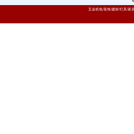
五金机电/装饰/建材/灯具/家居